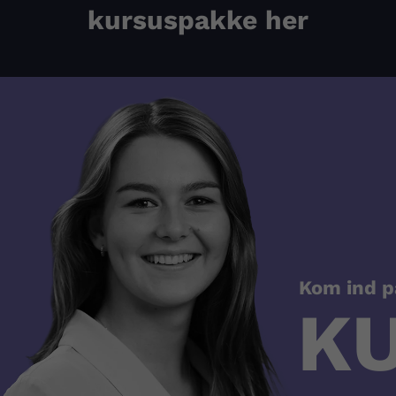
kursuspakke her
Kom ind p
K