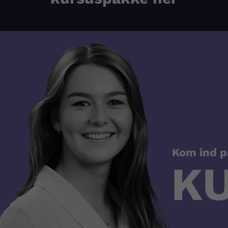
Kom ind p
K