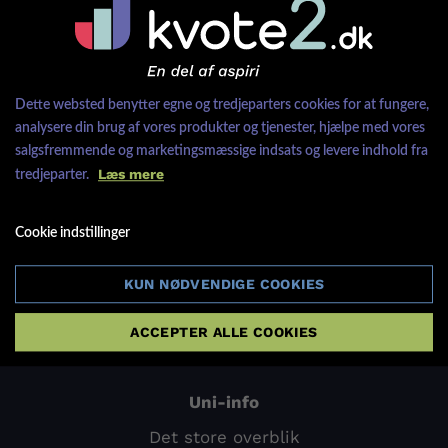
Tlf. 88 27 17 87
info@kvote2.dk
Dette websted benytter egne og tredjeparters cookies for at fungere,
Falkoner Allé 13, 1.
analysere din brug af vores produkter og tjenester, hjælpe med vores
salgsfremmende og marketingsmæssige indsats og levere indhold fra
2000 Frederiksberg
Læs mere
tredjeparter.
Kurser
Cookie indstillinger
Optagelse på KU
KUN NØDVENDIGE COOKIES
Optagelse på SDU
Optagelse på AU
ACCEPTER ALLE COOKIES
Uni-info
Det store overblik