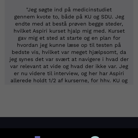
"Jeg søgte ind på medicinstudiet
gennem kvote to, både på KU og SDU. Jeg
endte med at bestå prøven begge steder,
hvilket Aspiri kurset hjalp mig med. Kurset
gav mig et sted at starte og en plan for
hvordan jeg kunne læse op til testen på
bedste vis, hvilket var meget hjælpsomt, da
jeg synes det var svært at navigere i hvad der
var relevant at vide og hvad der ikke var. Jeg
er nu videre til interview, og her har Aspiri
allerede holdt 1/2 af kurserne, for hhv. KU og
SDU, hvilket gav et godt indblik i hvordan
interviewet kommer til at forløbe - det gav
også en ro, da jeg var til det første interview.
Ydremere er de bare super dygtige til at lære
fra sig, og altid klar til at svare på de
spørgsmål man nu måtte have.
Om os