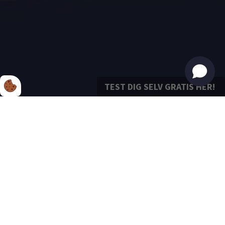
TEST DIG SELV GRATIS HER!

GÅ TIL DEMOTESTS