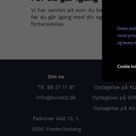
Vi har samlet alt som du behøver at vid
før du går igang med din egen kvote 2
forberedelse.
Dette webs
vores pro
og levere 
Cookie ind
Om os
Kurser
Tlf. 88 27 17 87
Optagelse på K
info@kvote2.dk
Optagelse på SD
Optagelse på A
Falkoner Allé 13, 1.
2000 Frederiksberg