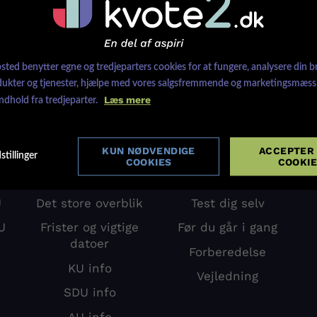
e
Uanset om du skal skrive en motiveret
N
ansøgning eller til optagelsesprøve, er det
f
vigtigt at gøre meget ud af forberedelse.
k
ted benytter egne og tredjeparters cookies for at fungere, analysere din b
dukter og tjenester, hjælpe med vores salgsfremmende og marketingsmæssi
Læs mere
indhold fra tredjeparter.
KUN NØDVENDIGE
ACCEPTER 
stillinger
COOKIES
COOKI
Uni-info
Kom i gang
U
Det store overblik
Test dig selv
U
Frister og vigtige
Før du går i gang
datoer
U
Forberedelse
KU info
Vejledning
SDU info
AU info