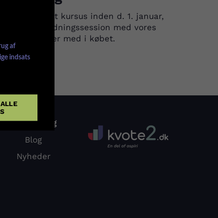
år du køber et kursus inden d. 1. januar,
år du en vejledningssession med vores
vote 2-vejleder med i købet.
rug af
ge indsats
ALLE
ES
Blogindlæg
Blog
Nyheder