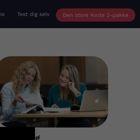
os
Test dig selv
Den store Kvote 2-pakke
Vejledning