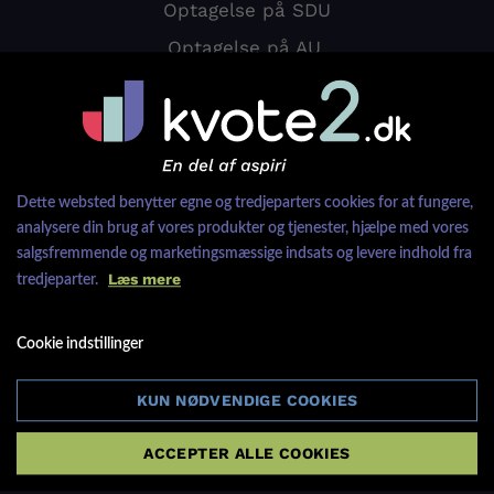
Optagelse på SDU
Optagelse på AU
Uni-info
Det store overblik
Frister og vigtige datoer
Dette websted benytter egne og tredjeparters cookies for at fungere,
analysere din brug af vores produkter og tjenester, hjælpe med vores
KU info
salgsfremmende og marketingsmæssige indsats og levere indhold fra
SDU info
Læs mere
tredjeparter.
AU info
Cookie indstillinger
CBS info
KUN NØDVENDIGE COOKIES
Kom i gang
ACCEPTER ALLE COOKIES
Test dig selv