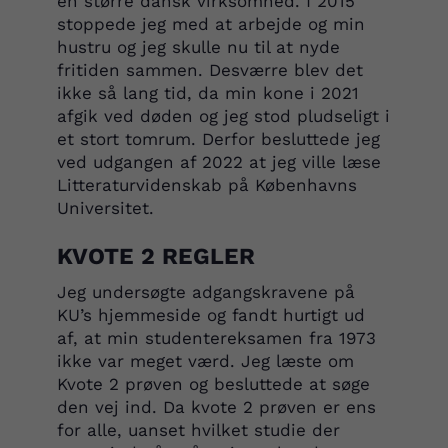
en større dansk virksomhed. I 2015
stoppede jeg med at arbejde og min
hustru og jeg skulle nu til at nyde
fritiden sammen. Desværre blev det
ikke så lang tid, da min kone i 2021
afgik ved døden og jeg stod pludseligt i
et stort tomrum. Derfor besluttede jeg
ved udgangen af 2022 at jeg ville læse
Litteraturvidenskab på Københavns
Universitet.
KVOTE 2 REGLER
Jeg undersøgte adgangskravene på
KU’s hjemmeside og fandt hurtigt ud
af, at min studentereksamen fra 1973
ikke var meget værd. Jeg læste om
Kvote 2 prøven og besluttede at søge
den vej ind. Da kvote 2 prøven er ens
for alle, uanset hvilket studie der