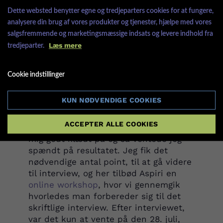
manglede noget, gennemgik jeg de
Dette websted benytter egne og tredjeparters cookies for at fungere,
relevante spørgsmål indtil jeg kunne
analysere din brug af vores produkter og tjenester, hjælpe med vores
løse opgaverne rigtigt. Endelig tog jeg
salgsfremmende og marketingsmæssige indsats og levere indhold fra
den testprøve, som ligeledes blev
Læs mere
tredjeparter.
tilbudt.
Cookie indstillinger
PRØVEN OG HJÆLP TIL
KUN NØDVENDIGE COOKIES
KVOTE 2 INTERVIEW
ACCEPTER ALLE COOKIES
Da dagen for prøven oprandt, følte jeg
mig godt klædt på og så ventede jeg
spændt på resultatet. Jeg fik det
nødvendige antal point, til at gå videre
til interview, og her tilbød Aspiri en
online workshop
, hvor vi gennemgik
hvorledes man forbereder sig til det
skriftlige interview. Efter interviewet,
var det kun at vente på den 28. juli,