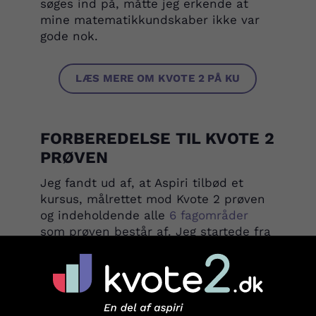
søges ind på, måtte jeg erkende at
mine matematikkundskaber ikke var
gode nok.
LÆS MERE OM KVOTE 2 PÅ KU
FORBEREDELSE TIL KVOTE 2
PRØVEN
Jeg fandt ud af, at Aspiri tilbød et
kursus, målrettet mod Kvote 2 prøven
og indeholdende alle
6 fagområder
som prøven består af. Jeg startede fra
en ende af, med kurset og svarede på
alle spørgsmål. Jeg benyttede mig også
af de videoinstruktioner som Aspiri
tilbyder i forbindelse med kurset. Hvis
der var nogle steder, jeg følte at jeg