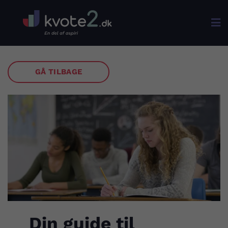

GÅ TILBAGE
Din guide til