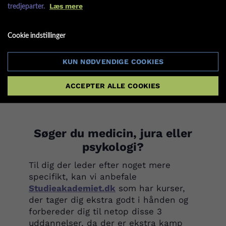
Læs mere
tredjeparter.
engelsk læseforståelse
generel matematik
Cookie indstillinger
grafer og tabeller
logik og mønstergenkendelse
KUN NØDVENDIGE COOKIES
ACCEPTER ALLE COOKIES
LÆS MERE OM KVOTE 2-PRØVEN PÅ KU
Søger du medicin, jura eller
psykologi?
Til dig der leder efter noget mere
specifikt, kan vi anbefale
Studieakademiet.dk
som har kurser,
der tager dig ekstra godt i hånden og
forbereder dig til netop disse 3
uddannelser, da der er ekstra kamp