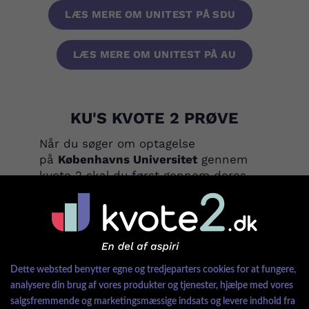
LÆS MERE OM UNITEST PÅ SDU
LÆS MERE OM UNITEST PÅ AU
KU'S KVOTE 2 PRØVE
Når du søger om optagelse
på
Københavns Universitet
gennem
kvote 2 skal du først gennem deres
optagelsesprøve. Hvis du får nok point
til denne prøve bliver du inviteret til et
skriftligt eller mundtligt interview.
Optagelsesprøven tester dig i dine
generelle studiekompetencer gennem:
Dette websted benytter egne og tredjeparters cookies for at fungere,
analysere din brug af vores produkter og tjenester, hjælpe med vores
din faglige læseforståelse
salgsfremmende og marketingsmæssige indsats og levere indhold fra
generel læsning